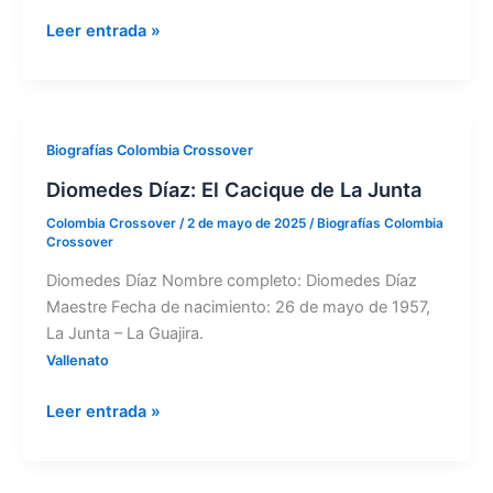
Leer entrada »
Diomedes
Biografías Colombia Crossover
Díaz:
Diomedes Díaz: El Cacique de La Junta
El
Colombia Crossover
/
2 de mayo de 2025
/
Biografías Colombia
Cacique
Crossover
de
Diomedes Díaz Nombre completo: Diomedes Díaz
La
Maestre Fecha de nacimiento: 26 de mayo de 1957,
Junta
La Junta – La Guajira.
Vallenato
Leer entrada »