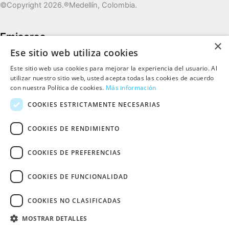
©️Copyright 2026.®️Medellín, Colombia.
Emisoras
×
Ese sitio web utiliza cookies
Colombia Crossover
Este sitio web usa cookies para mejorar la experiencia del usuario. Al
Colombia Romántica
utilizar nuestro sitio web, usted acepta todas las cookies de acuerdo
Colombia Salsa Rosa
con nuestra Política de cookies.
Más información
Colombia Salsa Dura
COOKIES ESTRICTAMENTE NECESARIAS
Colombia Vallenata
Colombia Pop Rock
COOKIES DE RENDIMIENTO
Colombia Bohemia
Colombia Lounge
COOKIES DE PREFERENCIAS
Colombia Urbana
Colombia Gospel
COOKIES DE FUNCIONALIDAD
Viejoteca de Richy
COOKIES NO CLASIFICADAS
MOSTRAR DETALLES