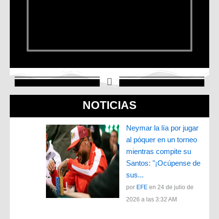
NOTICIAS
Neymar la lía por jugar
al póquer en un torneo
mientras compite su
Santos: "¡Ocúpense de
sus...
por
EFE
en 24 de julio de
2026 a las 3:32 AM