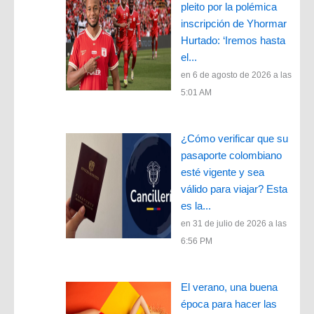
pleito por la polémica
inscripción de Yhormar
Hurtado: ‘Iremos hasta
el...
en 6 de agosto de 2026 a las
5:01 AM
¿Cómo verificar que su
pasaporte colombiano
esté vigente y sea
válido para viajar? Esta
es la...
en 31 de julio de 2026 a las
6:56 PM
El verano, una buena
época para hacer las