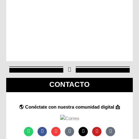
CONTACTO
🌎 Conéctate con nuestra comunidad digital 📩
W
F
I
T
X
Y
M
h
a
n
i
-
o
a
a
c
s
k
t
u
i