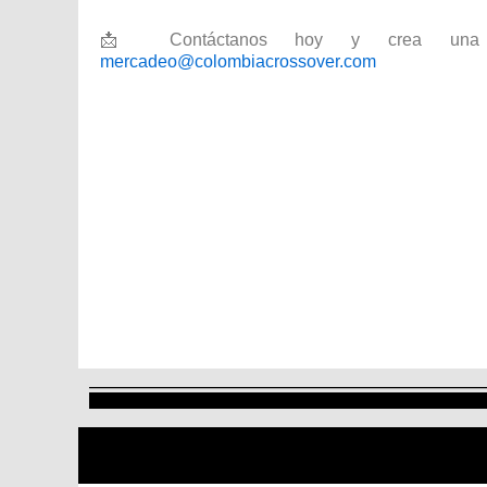
📩 Contáctanos hoy y crea una 
mercadeo@colombiacrossover.com