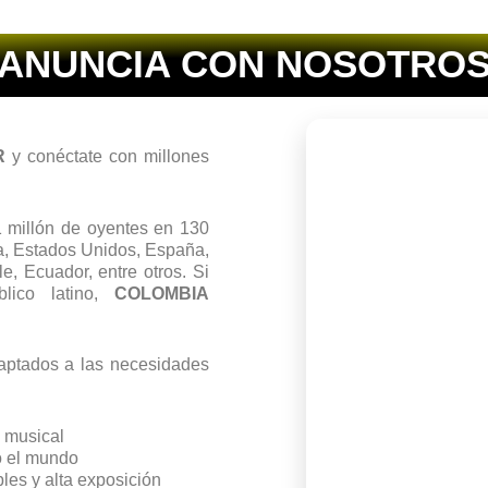
ANUNCIA CON NOSOTRO
R
y conéctate con millones
1 millón de oyentes en 130
a, Estados Unidos, España,
e, Ecuador, entre otros. Si
lico latino,
COLOMBIA
daptados a las necesidades
 musical
o el mundo
bles y alta exposición