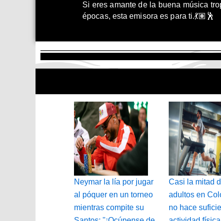
Si eres amante de la buena música tropi
épocas, esta emisora es para ti.💃🏽🕺
Neymar la lía por jugar
Casi la mitad d
al póquer en un torneo
adultos en Co
mientras compite su
no hace sufici
Santos: "¡Ocúpense de
actividad físic