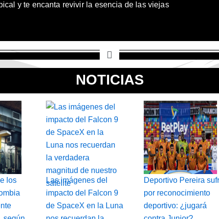
cal y te encanta revivir la esencia de las viejas
NOTICIAS
e los
Las imágenes del
Deportivo Pereira suf
lombia
impacto del Falcon 9
por reconocimiento
ente
de SpaceX en la Luna
deportivo: ¿jugará
a, según
nos recuerdan la
contra Junior?